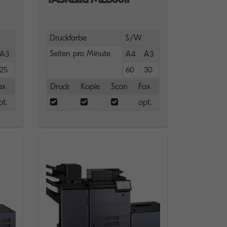
Druckfarbe
S/W
Seiten pro Minute
A3
A4
A3
25
60
30
ax
Druck
Kopie
Scan
Fax
pt.
opt.